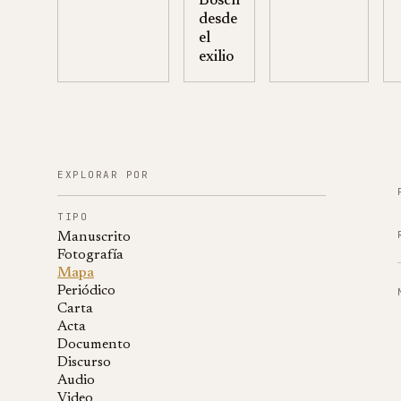
Bosch
desde
el
exilio
EXPLORAR POR
TIPO
Manuscrito
Fotografía
Mapa
Periódico
Carta
Acta
Documento
Discurso
Audio
Video