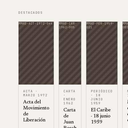
DESTACADOS
MMRD-ACT-1972-044
MMRD-CAR-
MMRD-PER-1959-
MM
1962-005
021
00
ACTA
·
CARTA
PERIÓDICO
MARZO 1972
·
· 18
ENERO
JUNIO
Acta del
1962
1959
Movimiento
Carta
El Caribe
de
de
· 18 junio
Liberación
Juan
1959