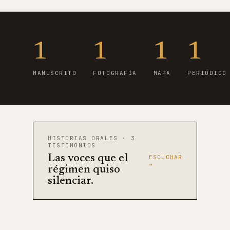
1
1
1
1
MANUSCRITO
FOTOGRAFÍA
MAPA
PERIÓDICO
HISTORIAS ORALES · 3
TESTIMONIOS
Las voces que el
ESCUCHAR
→
régimen quiso
silenciar.