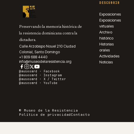
DESCUBRIR
Exposiciones
Exposiciones
virtuales
Preservando la memoria histórica de
Archivo
la resistencia dominicana contra la
histórico
dictadura.
Historias
Calle Arzobispo Nouel 210 Ciudad
orales
Colonial, Santo Domingo
Actividades
+1 809 688 4440
info@museodelaresistencia.org
Noticias
@museomrd ·
Facebook
@museomrd ·
Instagram
@museomrd ·
X / Twitter
@museomrd ·
YouTube
© Museo de la Resistencia
Política de privacidad
Contacto