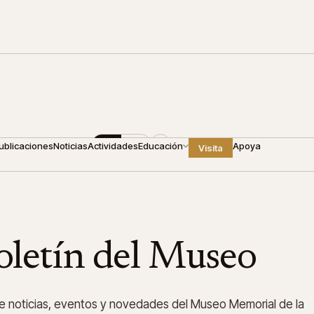
00
+1 809 688 4440
ES
EN
ublicaciones
Noticias
Actividades
Educación
Apoya
Visita
oletín del Museo
e noticias, eventos y novedades del Museo Memorial de la