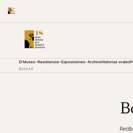
CALLE ARZOBISPO NOUEL 210
●
VIERNES · 09:00 — 19:
El Museo
Resistencia
Exposiciones
Archivo
Historias orales
P
BUSCAR
B
Recib