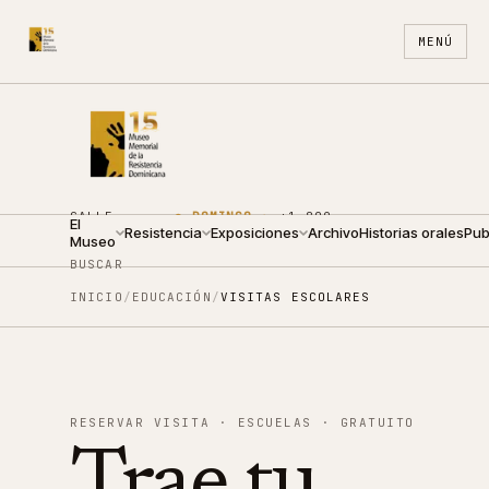
MENÚ
CALLE
●
DOMINGO ·
+1 809
El
ARZOBISPO
Resistencia
10:00 —
Exposiciones
688
Archivo
ES
Historias orales
EN
Pub
Museo
NOUEL 210
14:00
4440
BUSCAR
INICIO
/
EDUCACIÓN
/
VISITAS ESCOLARES
RESERVAR VISITA · ESCUELAS · GRATUITO
Trae tu