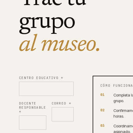
grupo
al museo.
CENTRO EDUCATIVO
*
CÓMO FUNCION
01
Completa la
grupo.
DOCENTE
CORREO
*
RESPONSABLE
02
Confirmamos
*
horas.
03
Coordinamo
asignado.