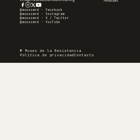
Noticias
@museomrd ·
Facebook
@museomrd ·
Instagram
@museomrd ·
X / Twitter
@museomrd ·
YouTube
© Museo de la Resistencia
Política de privacidad
Contacto