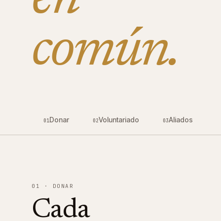
en
común.
Donar
Voluntariado
Aliados
01
02
03
01 · DONAR
Cada