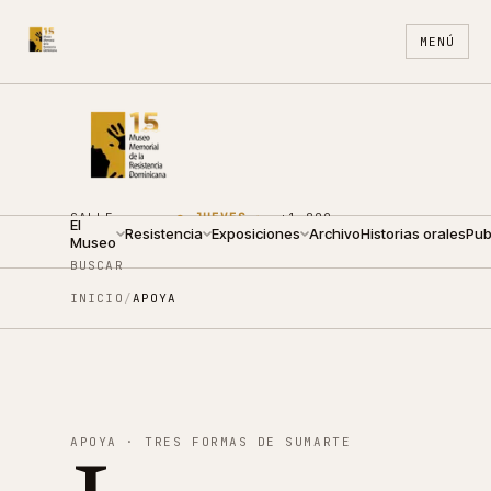
MENÚ
CALLE
●
JUEVES ·
+1 809
El
ARZOBISPO
Resistencia
09:00 —
Exposiciones
688
Archivo
ES
Historias orales
EN
Pub
Museo
NOUEL 210
19:00
4440
BUSCAR
INICIO
/
APOYA
APOYA · TRES FORMAS DE SUMARTE