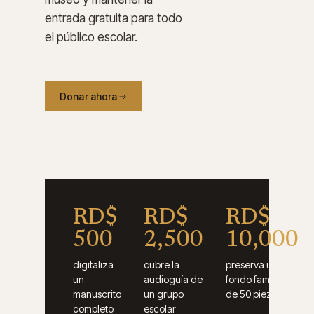
entrada gratuita para todo
el público escolar.
Donar ahora
RD$
RD$
RD$
500
2,500
10,000
digitaliza
cubre la
preserva un
un
audioguía de
fondo familiar
manuscrito
un grupo
de 50 piezas
completo
escolar