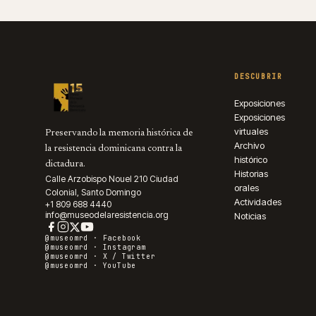
DESCUBRIR
Exposiciones
Exposiciones
virtuales
Preservando la memoria histórica de
Archivo
la resistencia dominicana contra la
histórico
dictadura.
Historias
Calle Arzobispo Nouel 210 Ciudad
orales
Colonial, Santo Domingo
Actividades
+1 809 688 4440
info@museodelaresistencia.org
Noticias
@museomrd ·
Facebook
@museomrd ·
Instagram
@museomrd ·
X / Twitter
@museomrd ·
YouTube