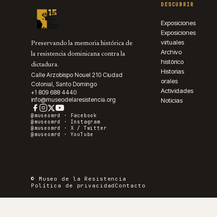
DESCUBRIR
Exposiciones
Exposiciones
virtuales
Preservando la memoria histórica de
Archivo
la resistencia dominicana contra la
histórico
dictadura.
Historias
Calle Arzobispo Nouel 210 Ciudad
orales
Colonial, Santo Domingo
Actividades
+1 809 688 4440
info@museodelaresistencia.org
Noticias
@museomrd ·
Facebook
@museomrd ·
Instagram
@museomrd ·
X / Twitter
@museomrd ·
YouTube
© Museo de la Resistencia
Política de privacidad
Contacto