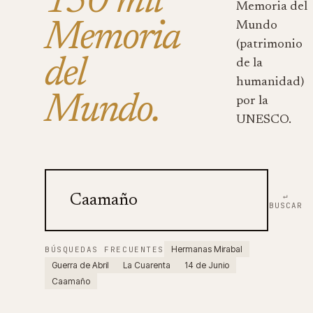
150 mil
Memoria del
Memoria
Mundo
(patrimonio
del
de la
humanidad)
Mundo.
por la
UNESCO.
↵
BUSCAR
Hermanas Mirabal
BÚSQUEDAS FRECUENTES
Guerra de Abril
La Cuarenta
14 de Junio
Caamaño