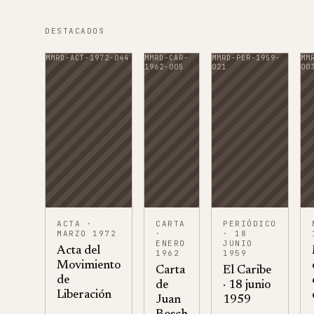
DESTACADOS
MMRD-ACT-1972-044
MMRD-CAR-
MMRD-PER-1959-
MM
1962-005
021
00
ACTA
·
CARTA
PERIÓDICO
MARZO 1972
·
· 18
ENERO
JUNIO
Acta del
1962
1959
Movimiento
Carta
El Caribe
de
de
· 18 junio
Liberación
Juan
1959