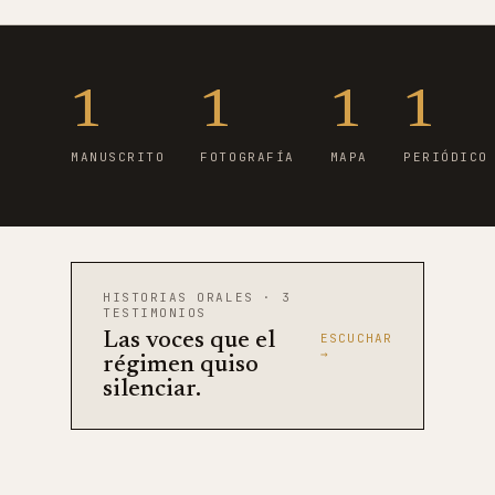
1
1
1
1
MANUSCRITO
FOTOGRAFÍA
MAPA
PERIÓDICO
HISTORIAS ORALES · 3
TESTIMONIOS
Las voces que el
ESCUCHAR
→
régimen quiso
silenciar.