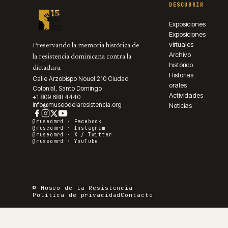
DESCUBRIR
Exposiciones
Exposiciones
virtuales
Preservando la memoria histórica de
Archivo
la resistencia dominicana contra la
histórico
dictadura.
Historias
Calle Arzobispo Nouel 210 Ciudad
orales
Colonial, Santo Domingo
Actividades
+1 809 688 4440
info@museodelaresistencia.org
Noticias
@museomrd ·
Facebook
@museomrd ·
Instagram
@museomrd ·
X / Twitter
@museomrd ·
YouTube
© Museo de la Resistencia
Política de privacidad
Contacto