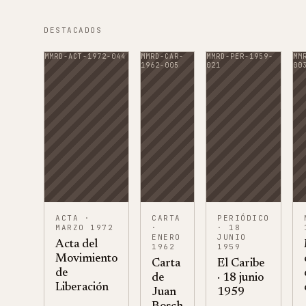
DESTACADOS
MMRD-ACT-1972-044
MMRD-CAR-
MMRD-PER-1959-
MM
1962-005
021
00
ACTA
·
CARTA
PERIÓDICO
MARZO 1972
·
· 18
ENERO
JUNIO
Acta del
1962
1959
Movimiento
Carta
El Caribe
de
de
· 18 junio
Liberación
Juan
1959