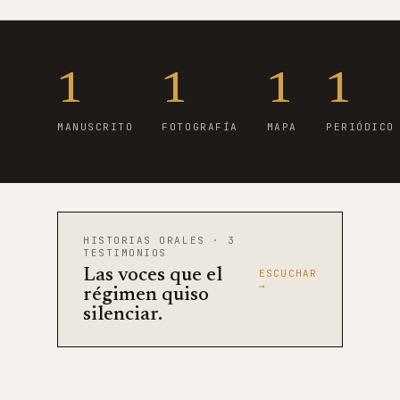
1
1
1
1
MANUSCRITO
FOTOGRAFÍA
MAPA
PERIÓDICO
HISTORIAS ORALES · 3
TESTIMONIOS
Las voces que el
ESCUCHAR
→
régimen quiso
silenciar.