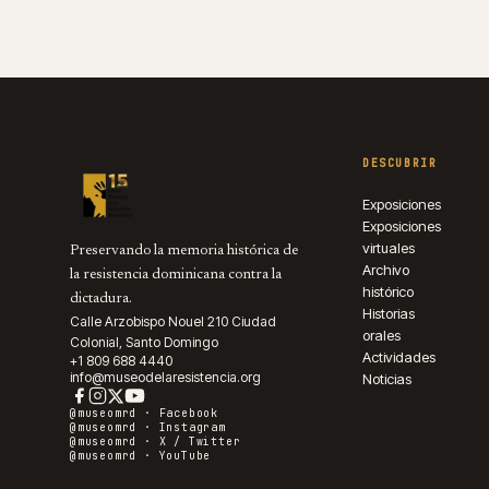
DESCUBRIR
Exposiciones
Exposiciones
virtuales
Preservando la memoria histórica de
Archivo
la resistencia dominicana contra la
histórico
dictadura.
Historias
Calle Arzobispo Nouel 210 Ciudad
orales
Colonial, Santo Domingo
Actividades
+1 809 688 4440
info@museodelaresistencia.org
Noticias
@museomrd ·
Facebook
@museomrd ·
Instagram
@museomrd ·
X / Twitter
@museomrd ·
YouTube