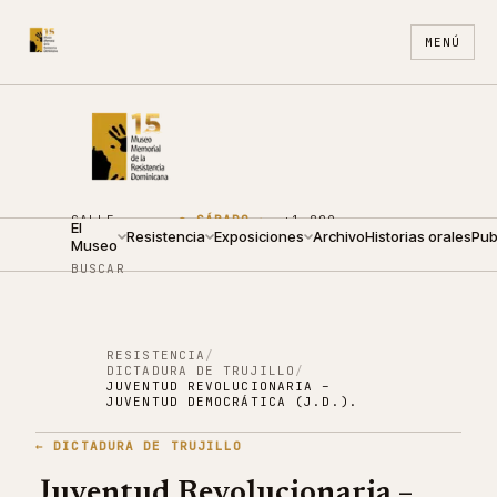
MENÚ
CALLE
●
SÁBADO ·
+1 809
El
ARZOBISPO
Resistencia
10:00 —
Exposiciones
688
Archivo
ES
Historias orales
EN
Pub
Museo
NOUEL 210
18:00
4440
BUSCAR
RESISTENCIA
/
DICTADURA DE TRUJILLO
/
JUVENTUD REVOLUCIONARIA –
JUVENTUD DEMOCRÁTICA (J.D.).
←
DICTADURA DE TRUJILLO
Juventud Revolucionaria –