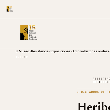
CALLE ARZOBISPO NOUEL 210
●
VIERNES · 09:00 — 19:
El Museo
Resistencia
Exposiciones
Archivo
Historias orales
P
BUSCAR
RESISTEN
HERIBERT
←
DICTADURA DE T
Herib