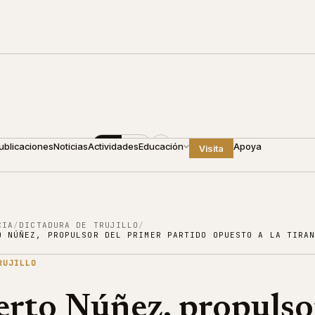
00
+1 809 688 4440
ES
EN
ublicaciones
Noticias
Actividades
Educación
Apoya
Visita
CIA
/
DICTADURA DE TRUJILLO
/
O NÚÑEZ, PROPULSOR DEL PRIMER PARTIDO OPUESTO A LA TIRA
RUJILLO
erto Núñez, propulso