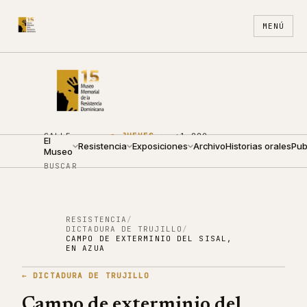
MENÚ
CALLE
●
JUEVES ·
+1 809
El
ARZOBISPO
Resistencia
09:00 —
Exposiciones
688
Archivo
ES
Historias orales
EN
Pub
Museo
NOUEL 210
19:00
4440
BUSCAR
RESISTENCIA
/
DICTADURA DE TRUJILLO
/
CAMPO DE EXTERMINIO DEL SISAL,
EN AZUA
←
DICTADURA DE TRUJILLO
Campo de exterminio del