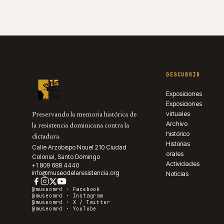
DESCUBRIR
Exposiciones
Exposiciones
virtuales
Preservando la memoria histórica de
Archivo
la resistencia dominicana contra la
histórico
dictadura.
Historias
Calle Arzobispo Nouel 210 Ciudad
orales
Colonial, Santo Domingo
Actividades
+1 809 688 4440
info@museodelaresistencia.org
Noticias
@museomrd ·
Facebook
@museomrd ·
Instagram
@museomrd ·
X / Twitter
@museomrd ·
YouTube