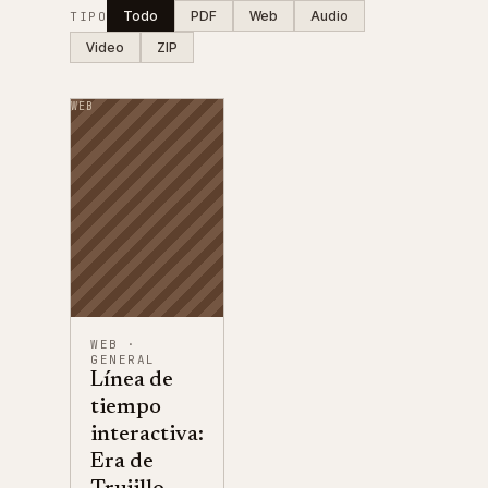
Todo
PDF
Web
Audio
TIPO
Video
ZIP
WEB
WEB
·
GENERAL
Línea de
tiempo
interactiva:
Era de