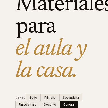
Materiale
para
el aula y
la casa.
Todo
Primaria
Secundaria
NIVEL
Universitario
Docente
General