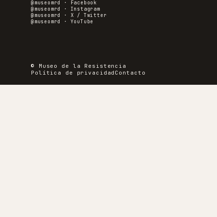
@museomrd ·
Facebook
@museomrd ·
Instagram
@museomrd ·
X / Twitter
@museomrd ·
YouTube
© Museo de la Resistencia
Política de privacidad
Contacto