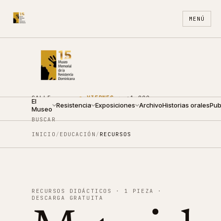
MENÚ
CALLE
●
VIERNES ·
+1 809
El
ARZOBISPO
Resistencia
09:00 —
Exposiciones
688
Archivo
ES
Historias orales
EN
Pub
Museo
NOUEL 210
19:00
4440
BUSCAR
INICIO
/
EDUCACIÓN
/
RECURSOS
RECURSOS DIDÁCTICOS · 1 PIEZA ·
DESCARGA GRATUITA