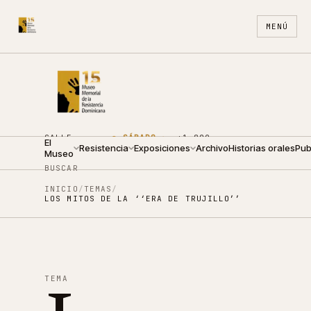
MENÚ
CALLE
●
SÁBADO ·
+1 809
El
ARZOBISPO
Resistencia
10:00 —
Exposiciones
688
Archivo
ES
Historias orales
EN
Pub
Museo
NOUEL 210
18:00
4440
BUSCAR
INICIO
/
TEMAS
/
LOS MITOS DE LA ‘‘ERA DE TRUJILLO’’
TEMA