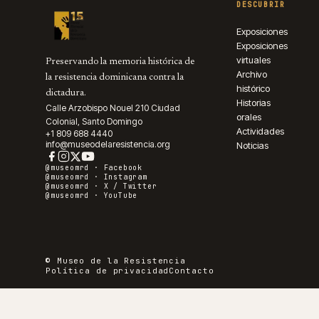
DESCUBRIR
Exposiciones
Exposiciones
virtuales
Preservando la memoria histórica de
Archivo
la resistencia dominicana contra la
histórico
dictadura.
Historias
Calle Arzobispo Nouel 210 Ciudad
orales
Colonial, Santo Domingo
Actividades
+1 809 688 4440
info@museodelaresistencia.org
Noticias
@museomrd ·
Facebook
@museomrd ·
Instagram
@museomrd ·
X / Twitter
@museomrd ·
YouTube
© Museo de la Resistencia
Política de privacidad
Contacto