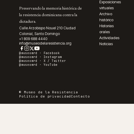
Exposiciones
virtuales
Preservando la memoria histórica de
Archivo
la resistencia dominicana contra la
histórico
dictadura.
Historias
Calle Arzobispo Nouel 210 Ciudad
orales
Colonial, Santo Domingo
Actividades
+1 809 688 4440
info@museodelaresistencia.org
Noticias
@museomrd ·
Facebook
@museomrd ·
Instagram
@museomrd ·
X / Twitter
@museomrd ·
YouTube
© Museo de la Resistencia
Política de privacidad
Contacto