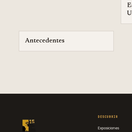
E
U
Antecedentes
DESCUBRIR
Exposiciones