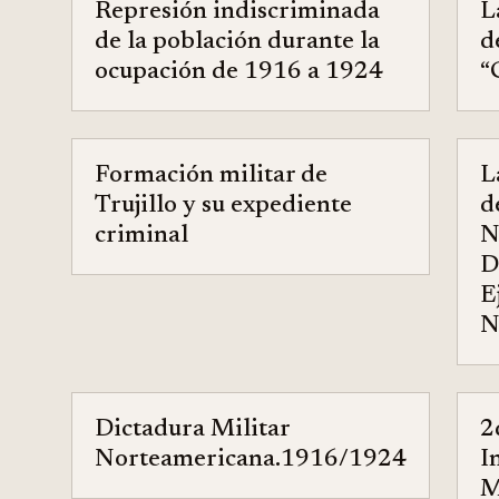
Represión indiscriminada
L
de la población durante la
d
ocupación de 1916 a 1924
“
Formación militar de
L
Trujillo y su expediente
d
criminal
N
D
E
N
Dictadura Militar
2
Norteamericana.1916/1924
I
M