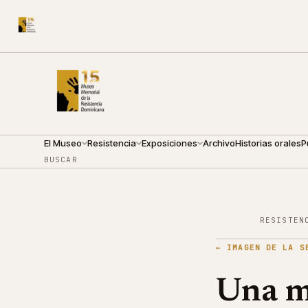
CALLE ARZOBISPO NOUEL 210
●
SÁBADO · 10:00 — 18:0
El Museo
Resistencia
Exposiciones
Archivo
Historias orales
P
BUSCAR
RESISTEN
←
IMAGEN DE LA S
Una mu