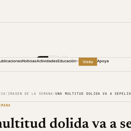
0
+1 809 688 4440
ES
EN
ublicaciones
Noticias
Actividades
Educación
Apoya
Visita
CIA
/
IMAGEN DE LA SEMANA
/
UNA MULTITUD DOLIDA VA A SEPELI
EMANA
ltitud dolida va a s