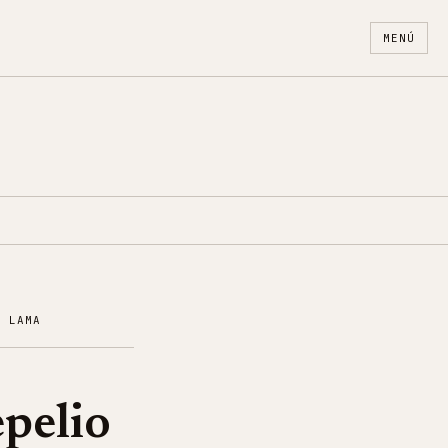
MENÚ
O LAMA
epelio