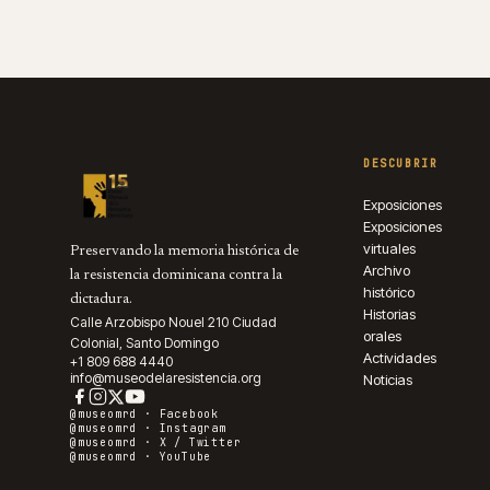
DESCUBRIR
Exposiciones
Exposiciones
virtuales
Preservando la memoria histórica de
Archivo
la resistencia dominicana contra la
histórico
dictadura.
Historias
Calle Arzobispo Nouel 210 Ciudad
orales
Colonial, Santo Domingo
Actividades
+1 809 688 4440
info@museodelaresistencia.org
Noticias
@museomrd ·
Facebook
@museomrd ·
Instagram
@museomrd ·
X / Twitter
@museomrd ·
YouTube