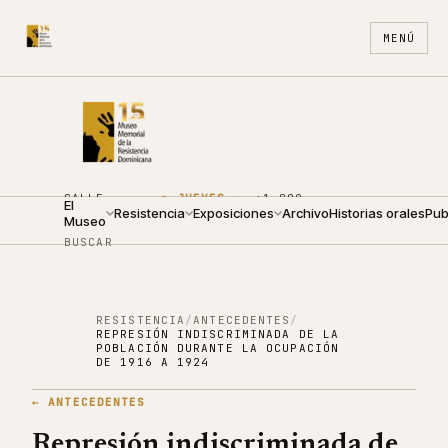
MENÚ
CALLE
●
JUEVES ·
+1 809
El
ARZOBISPO
Resistencia
09:00 —
Exposiciones
688
Archivo
ES
Historias orales
EN
Pub
Museo
NOUEL 210
19:00
4440
BUSCAR
RESISTENCIA
/
ANTECEDENTES
/
REPRESIÓN INDISCRIMINADA DE LA
POBLACIÓN DURANTE LA OCUPACIÓN
DE 1916 A 1924
←
ANTECEDENTES
Represión indiscriminada de