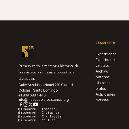
DESCUBRIR
Exposiciones
Exposiciones
virtuales
Preservando la memoria histórica de
Archivo
la resistencia dominicana contra la
histórico
dictadura.
Historias
Calle Arzobispo Nouel 210 Ciudad
orales
Colonial, Santo Domingo
Actividades
+1 809 688 4440
info@museodelaresistencia.org
Noticias
@museomrd ·
Facebook
@museomrd ·
Instagram
@museomrd ·
X / Twitter
@museomrd ·
YouTube