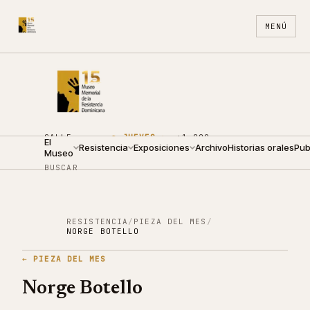
MENÚ
CALLE
●
JUEVES ·
+1 809
El
ARZOBISPO
Resistencia
09:00 —
Exposiciones
688
Archivo
ES
Historias orales
EN
Pub
Museo
NOUEL 210
19:00
4440
BUSCAR
RESISTENCIA
/
PIEZA DEL MES
/
NORGE BOTELLO
←
PIEZA DEL MES
Norge Botello