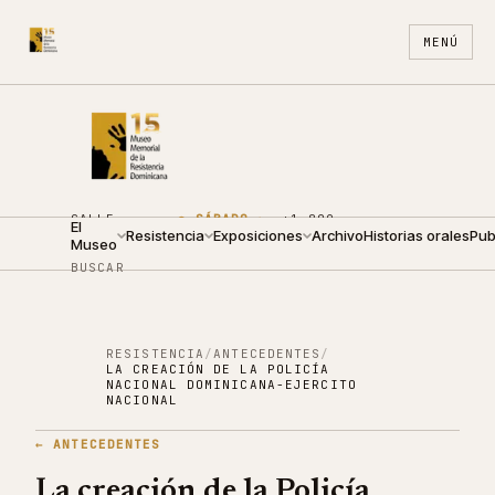
MENÚ
CALLE
●
SÁBADO ·
+1 809
El
ARZOBISPO
Resistencia
10:00 —
Exposiciones
688
Archivo
ES
Historias orales
EN
Pub
Museo
NOUEL 210
18:00
4440
BUSCAR
RESISTENCIA
/
ANTECEDENTES
/
LA CREACIÓN DE LA POLICÍA
NACIONAL DOMINICANA-EJERCITO
NACIONAL
←
ANTECEDENTES
La creación de la Policía