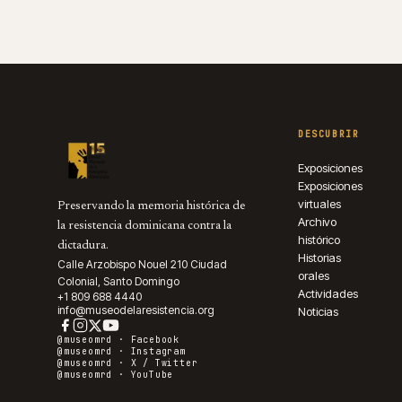
DESCUBRIR
Exposiciones
Exposiciones
virtuales
Preservando la memoria histórica de
Archivo
la resistencia dominicana contra la
histórico
dictadura.
Historias
Calle Arzobispo Nouel 210 Ciudad
orales
Colonial, Santo Domingo
Actividades
+1 809 688 4440
info@museodelaresistencia.org
Noticias
@museomrd ·
Facebook
@museomrd ·
Instagram
@museomrd ·
X / Twitter
@museomrd ·
YouTube