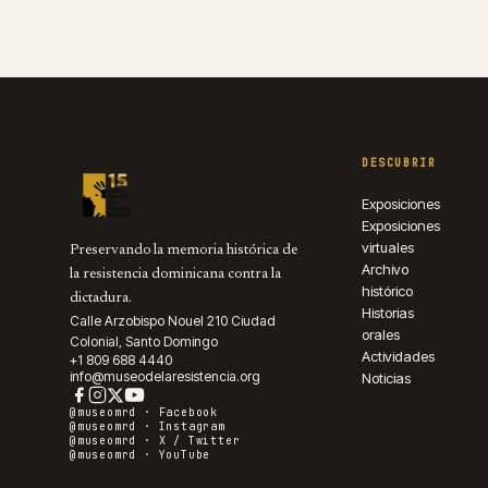
DESCUBRIR
Exposiciones
Exposiciones
virtuales
Preservando la memoria histórica de
Archivo
la resistencia dominicana contra la
histórico
dictadura.
Historias
Calle Arzobispo Nouel 210 Ciudad
orales
Colonial, Santo Domingo
Actividades
+1 809 688 4440
info@museodelaresistencia.org
Noticias
@museomrd ·
Facebook
@museomrd ·
Instagram
@museomrd ·
X / Twitter
@museomrd ·
YouTube