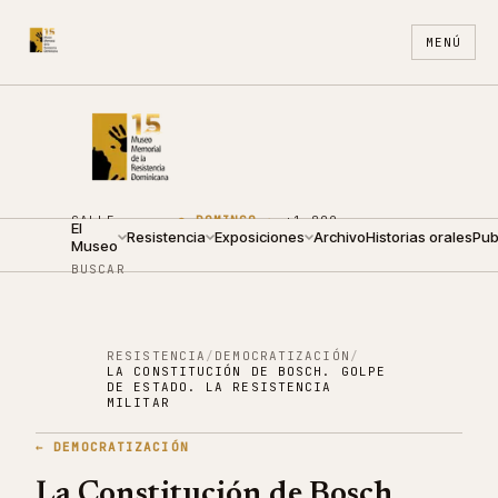
MENÚ
CALLE
●
DOMINGO ·
+1 809
El
ARZOBISPO
Resistencia
10:00 —
Exposiciones
688
Archivo
ES
Historias orales
EN
Pub
Museo
NOUEL 210
14:00
4440
BUSCAR
RESISTENCIA
/
DEMOCRATIZACIÓN
/
LA CONSTITUCIÓN DE BOSCH. GOLPE
DE ESTADO. LA RESISTENCIA
MILITAR
←
DEMOCRATIZACIÓN
La Constitución de Bosch.