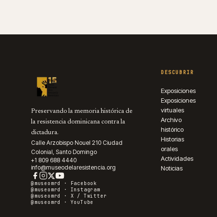
DESCUBRIR
Exposiciones
Exposiciones
virtuales
Preservando la memoria histórica de
Archivo
la resistencia dominicana contra la
histórico
dictadura.
Historias
Calle Arzobispo Nouel 210 Ciudad
orales
Colonial, Santo Domingo
Actividades
+1 809 688 4440
info@museodelaresistencia.org
Noticias
@museomrd ·
Facebook
@museomrd ·
Instagram
@museomrd ·
X / Twitter
@museomrd ·
YouTube