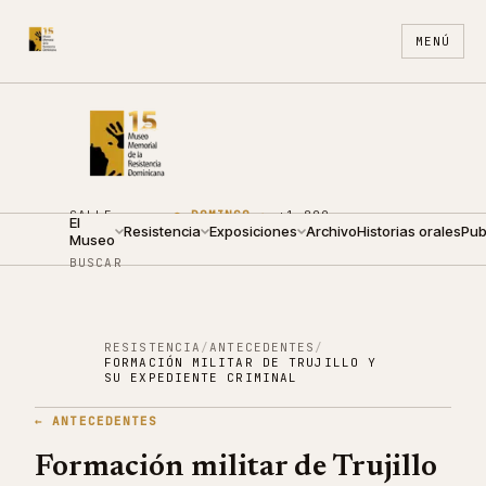
MENÚ
CALLE
●
DOMINGO ·
+1 809
El
ARZOBISPO
Resistencia
10:00 —
Exposiciones
688
Archivo
ES
Historias orales
EN
Pub
Museo
NOUEL 210
14:00
4440
BUSCAR
RESISTENCIA
/
ANTECEDENTES
/
FORMACIÓN MILITAR DE TRUJILLO Y
SU EXPEDIENTE CRIMINAL
←
ANTECEDENTES
Formación militar de Trujillo