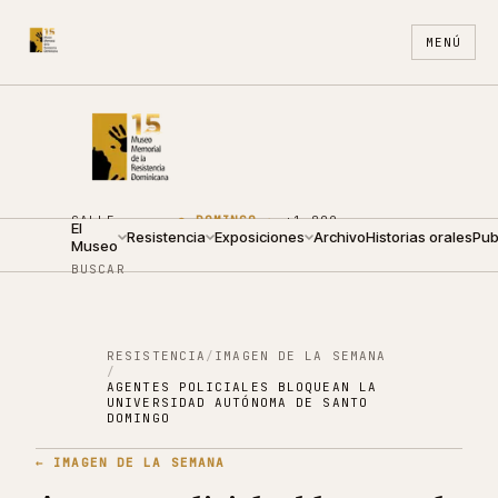
MENÚ
CALLE
●
DOMINGO ·
+1 809
El
ARZOBISPO
Resistencia
10:00 —
Exposiciones
688
Archivo
ES
Historias orales
EN
Pub
Museo
NOUEL 210
14:00
4440
BUSCAR
RESISTENCIA
/
IMAGEN DE LA SEMANA
/
AGENTES POLICIALES BLOQUEAN LA
UNIVERSIDAD AUTÓNOMA DE SANTO
DOMINGO
←
IMAGEN DE LA SEMANA