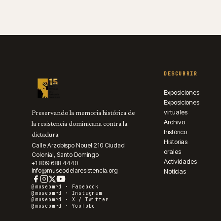
DESCUBRIR
Exposiciones
Exposiciones
virtuales
Preservando la memoria histórica de
Archivo
la resistencia dominicana contra la
histórico
dictadura.
Historias
Calle Arzobispo Nouel 210 Ciudad
orales
Colonial, Santo Domingo
Actividades
+1 809 688 4440
info@museodelaresistencia.org
Noticias
@museomrd ·
Facebook
@museomrd ·
Instagram
@museomrd ·
X / Twitter
@museomrd ·
YouTube