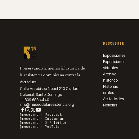
DESCUBRIR
Exposiciones
Exposiciones
virtuales
Preservando la memoria histórica de
Archivo
la resistencia dominicana contra la
histórico
dictadura.
Historias
Calle Arzobispo Nouel 210 Ciudad
orales
Colonial, Santo Domingo
Actividades
+1 809 688 4440
info@museodelaresistencia.org
Noticias
@museomrd ·
Facebook
@museomrd ·
Instagram
@museomrd ·
X / Twitter
@museomrd ·
YouTube