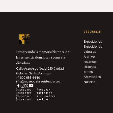
DESCUBRIR
Exposiciones
Exposiciones
virtuales
Preservando la memoria histórica de
Archivo
la resistencia dominicana contra la
histórico
dictadura.
Historias
Calle Arzobispo Nouel 210 Ciudad
orales
Colonial, Santo Domingo
Actividades
+1 809 688 4440
info@museodelaresistencia.org
Noticias
@museomrd ·
Facebook
@museomrd ·
Instagram
@museomrd ·
X / Twitter
@museomrd ·
YouTube