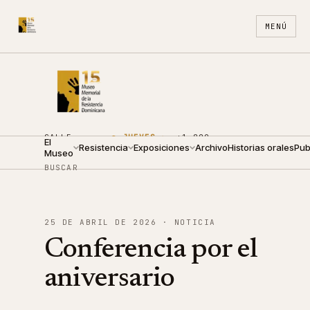
MENÚ
CALLE
●
JUEVES ·
+1 809
El
ARZOBISPO
Resistencia
09:00 —
Exposiciones
688
Archivo
ES
Historias orales
EN
Pub
Museo
NOUEL 210
19:00
4440
BUSCAR
25 DE ABRIL DE 2026
· NOTICIA
Conferencia por el
aniversario