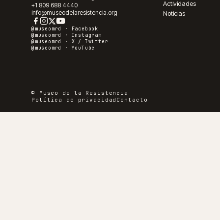
Actividades
+1 809 688 4440
info@museodelaresistencia.org
Noticias
@museomrd ·
Facebook
@museomrd ·
Instagram
@museomrd ·
X / Twitter
@museomrd ·
YouTube
© Museo de la Resistencia
Política de privacidad
Contacto