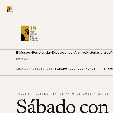
CALLE ARZOBISPO NOUEL 210
●
DOMINGO · 10:00 — 14:
El Museo
Resistencia
Exposiciones
Archivo
Historias orales
P
BUSCAR
INICIO
/
ACTIVIDADES
/
SÁBADO CON LOS NIÑOS — PERCU
TALLER
·
JUEVES, 14 DE MAYO DE 2026
·
23:16
Sábado con 