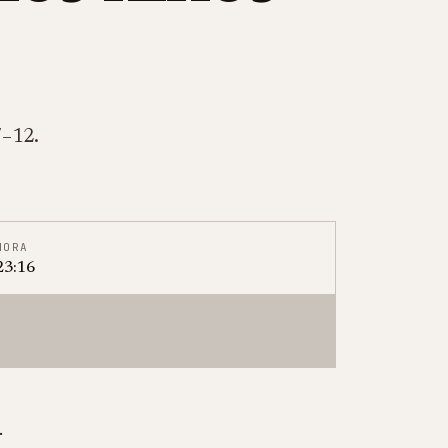
7–12.
HORA
23:16
.