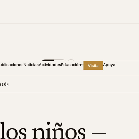
00
+1 809 688 4440
ES
EN
ublicaciones
Noticias
Actividades
Educación
Apoya
Visita
SIÓN
los niños —